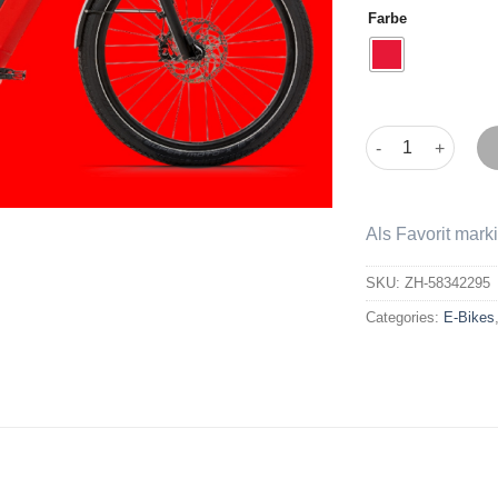
Farbe
HNF-Nicolai UD4 A
Als Favorit mark
SKU:
ZH-58342295
Categories:
E-Bikes