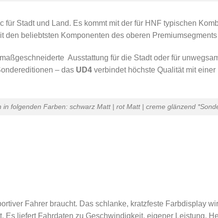
elec für Stadt und Land. Es kommt mit der für HNF typischen Ko
mit den beliebtsten Komponenten des oberen Premiumsegments 
 maßgeschneiderte Ausstattung für die Stadt oder für unwegs
 Sondereditionen – das
UD4
verbindet höchste Qualität mit einer 
ch in folgenden Farben: schwarz Matt | rot Matt | creme glänzend *Sonde
sportiver Fahrer braucht. Das schlanke, kratzfeste Farbdisplay w
. Es liefert Fahrdaten zu Geschwindigkeit, eigener Leistung, 