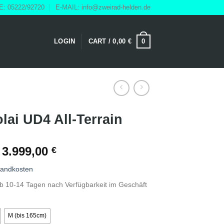
: 05222/92720
E-MAIL: info@zweirad-helden.de
0
LOGIN
CART /
0,00
€
lai UD4 All-Terrain
3.999,00
€
sandkosten
alb 10-14 Tagen nach Verfügbarkeit im Geschäft
M (bis 165cm)