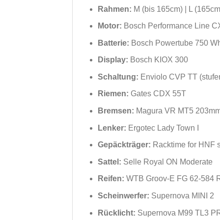
Rahmen:
M (bis 165cm) | L (165cm
Motor:
Bosch Performance Line C
Batterie:
Bosch Powertube 750 W
Display:
Bosch KIOX 300
Schaltung:
Enviolo CVP TT (stufe
Riemen:
Gates CDX 55T
Bremsen:
Magura VR MT5 203mm
Lenker:
Ergotec Lady Town I
Gepäckträger:
Racktime for HNF s
Sattel:
Selle Royal ON Moderate
Reifen:
WTB Groov-E FG 62-584 R
Scheinwerfer:
Supernova MINI 2
Rücklicht:
Supernova M99 TL3 PR