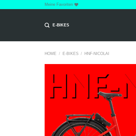
Zum
Meine Favoriten
Inhalt
springen
E-BIKES
HOME
/
E-BIKES
/
HNF-NICOLAI