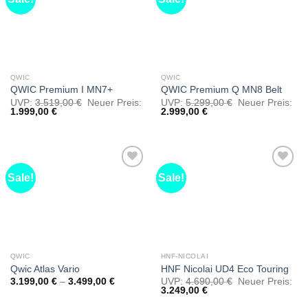
Favorit
Favorit
markieren
markieren
QWIC
QWIC
QWIC Premium I MN7+
QWIC Premium Q MN8 Belt
UVP:
3.519,00
€
Neuer Preis:
UVP:
5.299,00
€
Neuer Preis:
1.999,00
€
2.999,00
€
Sale!
Sale!
Als
Als
Favorit
Favorit
markieren
markieren
QWIC
HNF-NICOLAI
Qwic Atlas Vario
HNF Nicolai UD4 Eco Touring
3.199,00
€
–
3.499,00
€
UVP:
4.690,00
€
Neuer Preis:
3.249,00
€