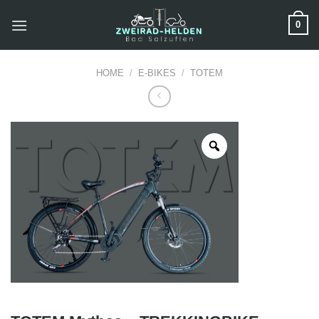
Zum
0
Inhalt
springen
HOME
/
E-BIKES
/
TOTEM