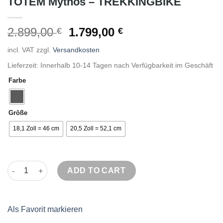
TOTEM Mythos – TREKKINGBIKE
2.899,00
1.799,00
€
€
incl. VAT
zzgl.
Versandkosten
Lieferzeit: Innerhalb 10-14 Tagen nach Verfügbarkeit im Geschäft
Farbe
Größe
18,1 Zoll = 46 cm
20,5 Zoll = 52,1 cm
TOTEM Mythos - TREKKINGBIKE quantity
ADD TO CART
Als Favorit markieren