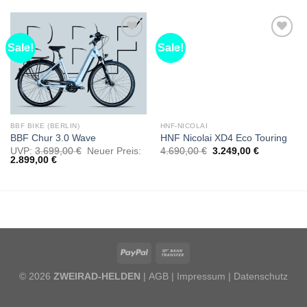
Sale!
Sale!
Als
Als
Favorit
Favorit
markieren
markieren
BBF BIKE (BERLIN)
HNF-NICOLAI
BBF Chur 3.0 Wave
HNF Nicolai XD4 Eco Touring
UVP:
3.699,00
€
Neuer Preis:
4.690,00
€
3.249,00
€
2.899,00
€
© 2026
ZWEIRAD-HELDEN
| AGB |
Impressum
|
Datenschutz