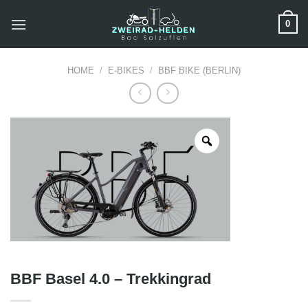
Zum
0
Inhalt
springen
HOME
/
E-BIKES
/
BBF BIKE (BERLIN)
BBF Basel 4.0 – Trekkingrad