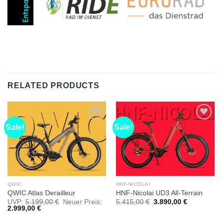
RELATED PRODUCTS
Sale!
Sale!
Als
Als
Favorit
Favorit
markieren
markieren
QWIC
HNF-NICOLAI
QWIC Atlas Derailleur
HNF-Nicolai UD3 All-Terrain
UVP:
5.199,00
€
Neuer Preis:
5.415,00
€
3.890,00
€
2.999,00
€